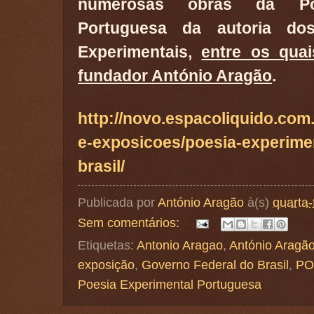
numerosas obras da Poe
Portuguesa da autoria dos
Experimentais,
entre os qua
fundador António Aragão
.
http://novo.espacoliquido.com.
e-exposicoes/poesia-experime
brasil/
Publicada por
António Aragão
à(s)
quarta-
Sem comentários:
Etiquetas:
Antonio Aragao
,
António Aragã
exposição
,
Governo Federal do Brasil
,
PO
Poesia Experimental Portuguesa