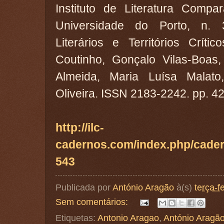
Instituto de Literatura Compa
Universidade do Porto, n. 
Literários e Territórios Críti
Coutinho, Gonçalo Vilas-Boa
Almeida, Maria Luísa Malato
Oliveira. ISSN 2183-2242. pp. 4
http://ilc-
cadernos.com/index.php/cadern
543
Publicada por
António Aragão
à(s)
terça-f
Sem comentários:
Etiquetas:
Antonio Aragao
,
António Aragã