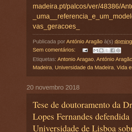
madeira.pt/palcos/ver/48386/An
_uma__referencia_e_um_model
vas_geracoes_
Publicada por
António Aragão
à(s)
doming
Sem comentários:
Etiquetas:
Antonio Aragao
,
António Aragã
Madeira
,
Universidade da Madeira
,
Vida e
20 novembro 2018
Tese de doutoramento da Dr
Lopes Fernandes defendida
Universidade de Lisboa sobr