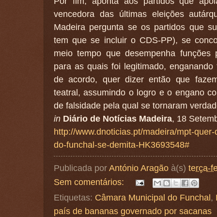
Por fim, aponta aos partidos que apo
vencedora das últimas eleições autár
Madeira pergunta se os partidos que su
tem que se incluir o CDS-PP), se con
meio tempo que desempenha funções p
para as quais foi legitimado, enganando
de acordo, quer dizer então que faze
teatral, assumindo o logro e o engano co
de falsidade pela qual se tornaram verdade
in
Diário de Notícias Madeira
, 18 Setem
http://www.dnoticias.pt/madeira/mpt-quer
do-funchal-se-demita-HK3693548#
Publicada por
António Aragão
à(s)
terça-f
Sem comentários:
Etiquetas:
Câmara Municipal do Funchal
,
país de bananas governado por sacanas