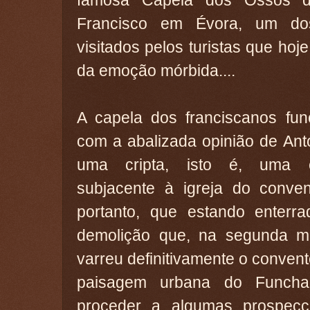
famosa Capela dos Ossos 
Francisco em Évora, um d
visitados pelos turistas que hoj
da emoção mórbida....
A capela dos franciscanos fun
com a abalizada opinião de Antó
uma cripta, isto é, uma c
subjacente à igreja do conven
portanto, que estando enterra
demolição que, na segunda m
varreu definitivamente o conven
paisagem urbana do Funchal.
proceder a algumas prospecç