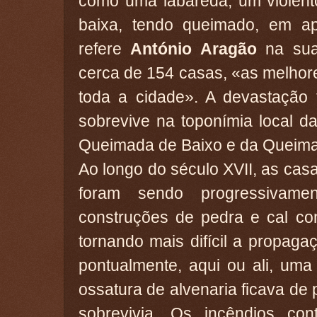
como uma labareda, um violent
baixa, tendo queimado, em a
refere
António Aragão
na sua 
cerca de 154 casas, «as melhore
toda a cidade». A devastação f
sobrevive na toponímia local 
Queimada de Baixo e da Queim
Ao longo do século XVII, as ca
foram sendo progressivamen
construções de pedra e cal co
tornando mais difícil a propag
pontualmente, aqui ou ali, um
ossatura de alvenaria ficava de 
sobrevivia. Os incêndios co