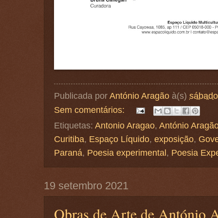
Publicada por
António Aragão
à(s)
sábado
Sem comentários:
Etiquetas:
Antonio Aragao
,
António Aragã
Curitiba
,
Espaço Líquido
,
exposição
,
Gove
Paraná
,
Poesia experimental
,
Poesia Exp
19 setembro 2021
Obras de Arte de António 