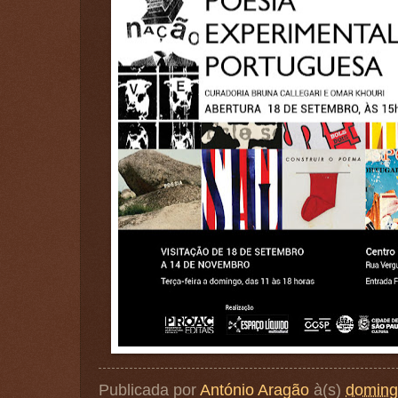
Publicada por
António Aragão
à(s)
doming