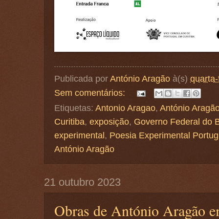
Publicada por
António Aragão
à(s)
quarta-
Sem comentários:
Etiquetas:
Antonio Aragao
,
António Aragã
Curitiba
,
exposição
,
Governo Federal do B
experimental
,
Poesia Experimental Portu
António Aragão
21 outubro 2023
Obras de António Aragão e