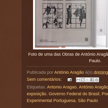
Foto de uma das Obras de António Aragã
Paulo.
Publicada por
António Aragão
à(s)
doming
Sem comentários:
Etiquetas:
Antonio Aragao
,
António Aragã
exposição
,
Governo Federal do Brasil
,
Poe
Experimental Portuguesa
,
São Paulo