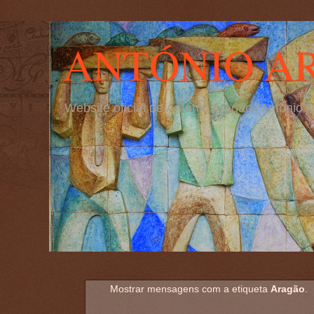
ANTÓNIO A
Website oficial de António Aragão (Antóni
Mostrar mensagens com a etiqueta
Aragão
.