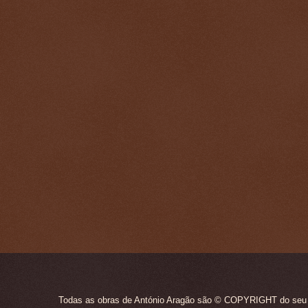
Todas as obras de António Aragão são © COPYRIGHT do seu ún