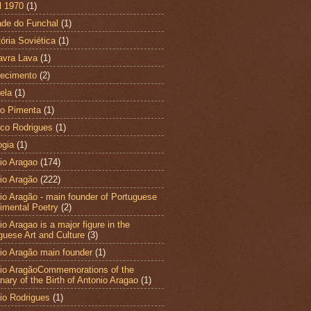
l 1970
(1)
ade do Funchal
(1)
tória Soviética
(1)
avra Lava
(1)
ecimento
(2)
ela
(1)
to Pimenta
(1)
co Rodrigues
(1)
ogia
(1)
io Aragao
(174)
io Aragão
(222)
io Aragão - main founder of Portuguese
imental Poetry
(2)
o Aragao is a major figure in the
guese Art and Culture
(3)
io Aragão main founder
(1)
io AragãoCommemorations of the
nary of the Birth of Antonio Aragao
(1)
io Rodrigues
(1)