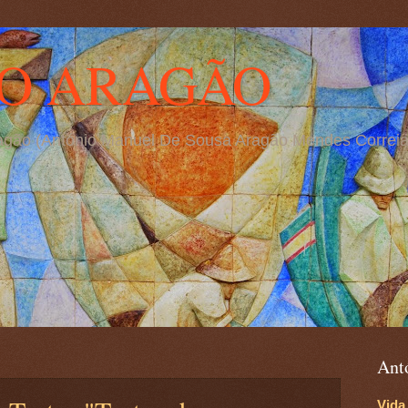
O ARAGÃO
Aragão (António Manuel De Sousa Aragão Mendes Correia
Ant
Vida