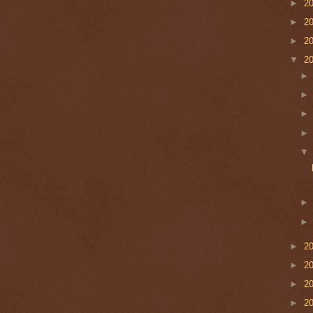
►
2
►
2
►
2
▼
2
►
2
►
2
►
2
►
2