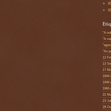
►
2
►
2
Etiq
"A out
"A vi
"agor
"Ao p
12 Fe
13 Se
17 Ma
1944
1946
1965
22 Ma
23 Ju
28 Ou