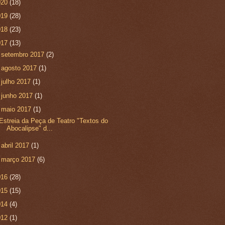
020
(18)
019
(28)
018
(23)
017
(13)
►
setembro 2017
(2)
►
agosto 2017
(1)
►
julho 2017
(1)
►
junho 2017
(1)
▼
maio 2017
(1)
Estreia da Peça de Teatro "Textos do
Abocalipse" d...
►
abril 2017
(1)
►
março 2017
(6)
016
(28)
015
(15)
014
(4)
012
(1)