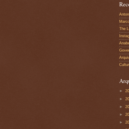
Rec
Anton
Marco
The L
Insta
Anabe
Gover
Arqui
Cultu
Arq
►
2
►
2
►
2
►
2
►
2