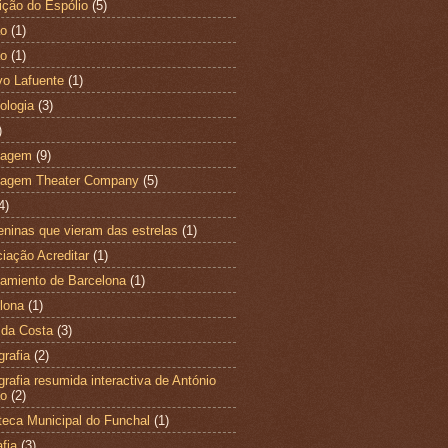
ição do Espólio
(5)
ao
(1)
ão
(1)
vo Lafuente
(1)
ologia
(3)
)
magem
(9)
magem Theater Company
(5)
4)
ninas que vieram das estrelas
(1)
iação Acreditar
(1)
amiento de Barcelona
(1)
lona
(1)
 da Costa
(3)
grafia
(2)
ografia resumida interactiva de António
ão
(2)
oteca Municipal do Funchal
(1)
fia
(3)