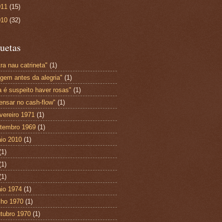
011
(15)
010
(32)
uetas
ra nau catrineta"
(1)
agem antes da alegria"
(1)
a é suspeito haver rosas"
(1)
ensar no cash-flow"
(1)
vereiro 1971
(1)
tembro 1969
(1)
io 2010
(1)
(1)
(1)
(1)
io 1974
(1)
lho 1970
(1)
tubro 1970
(1)