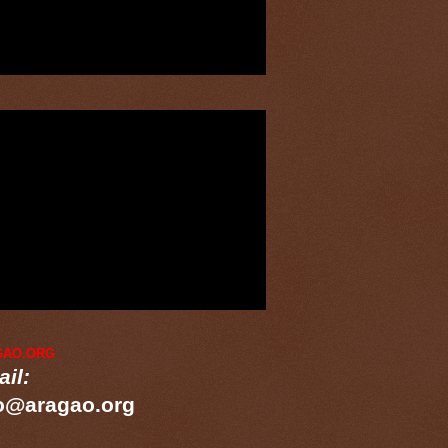
GAO.ORG
il:
o@aragao.org