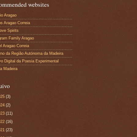
ommended websites
io Aragao
s Aragao Correia
ove Spirits
gram Family Aragao
l Aragao Correia
no da Região Autónoma da Madeira
vo Digital da Poesia Experimental
ra Madeira
uivo
025
(3)
024
(2)
023
(11)
022
(16)
021
(23)