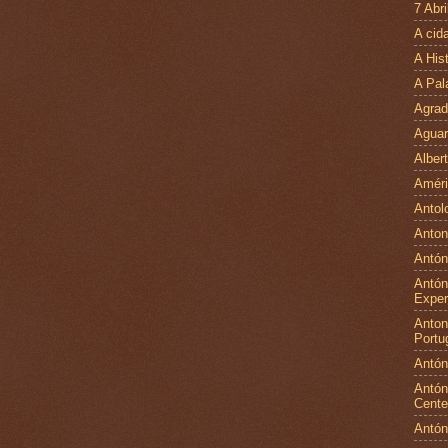
7 Abri
A cid
A His
A Pal
Agrad
Aguar
Alber
Améri
Antol
Anton
Antón
Antón
Exper
Antoni
Portu
Antón
Antón
Cente
Antón