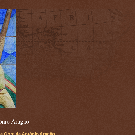
)
ónio Aragão
 e Obra de António Aragão