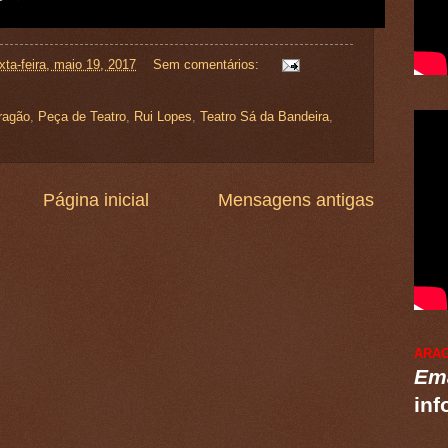
xta-feira, maio 19, 2017
Sem comentários:
ragão
,
Peça de Teatro
,
Rui Lopes
,
Teatro Sá da Bandeira
,
Página inicial
Mensagens antigas
ARA
Ema
inf