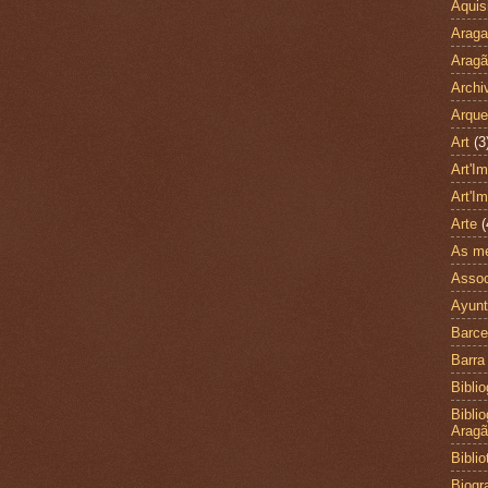
Aquis
Arag
Arag
Archi
Arque
Art
(3
Art'I
Art'I
Arte
(
As me
Assoc
Ayunt
Barce
Barra
Biblio
Bibli
Arag
Bibli
Biogra