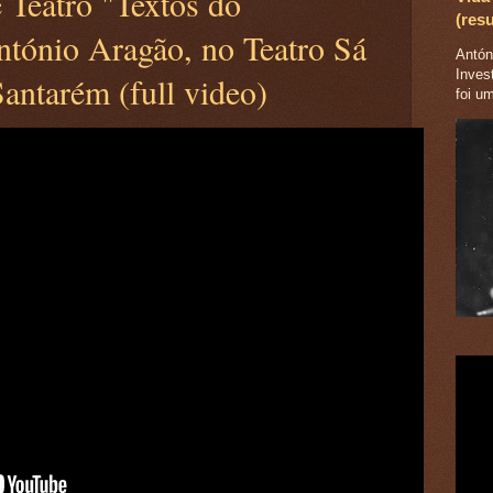
e Teatro "Textos do
(res
ntónio Aragão, no Teatro Sá
Antóni
Inves
antarém (full video)
foi u