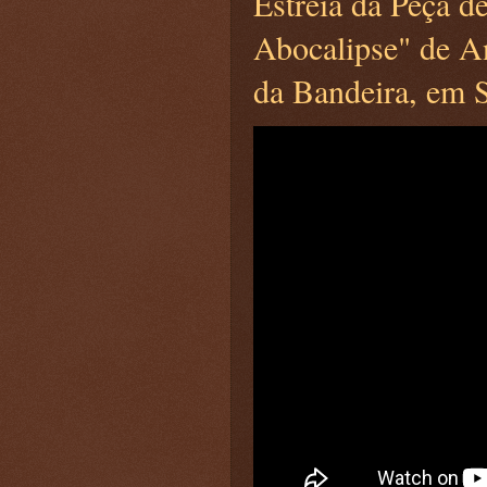
Estreia da Peça d
Abocalipse" de A
da Bandeira, em S