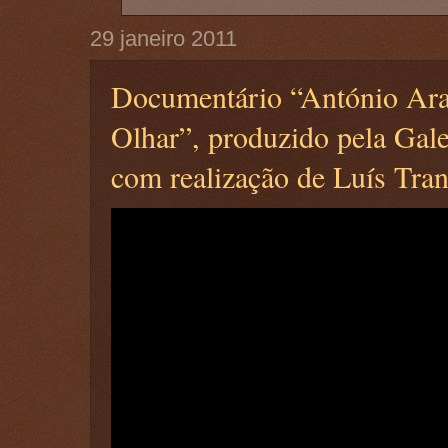
29 janeiro 2011
Documentário “António Ara
Olhar”, produzido pela Gale
com realização de Luís Tra