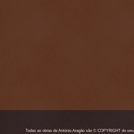
Todas as obras de António Aragão são © COPYRIGHT do seu ún