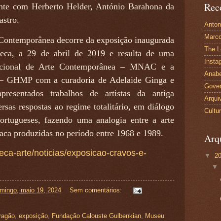
Rec
ente com Herberto Helder, António Barahona da
astro.
Anton
Marco
 Contemporânea decorre da exposição inaugurada
The L
eca, a 29 de abril de 2019 e resulta de uma
Insta
acional de Arte Contemporânea – MNAC e a
Anabe
 – GHMP com a curadoria de Adelaide Ginga e
Gover
resentados trabalhos de artistas da antiga
Arqui
rsas respostas ao regime totalitário, em diálogo
Cultu
rtugueses, fazendo uma analogia entre a arte
vaca produzidas no período entre 1968 e 1989.
Arq
oteca-arte/noticias/exposicao-cravos-e-
▼
2
mingo, maio 19, 2024
Sem comentários:
ragão
,
exposição
,
Fundação Calouste Gulbenkian
,
Museu