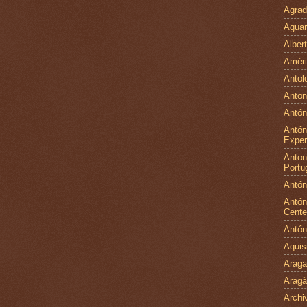
Agrad
Aguar
Alber
Améri
Antol
Anton
Antón
Antón
Exper
Antoni
Portu
Antón
Antón
Cente
Antón
Aquis
Arag
Arag
Archi