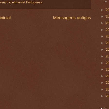
esia Experimental Portuguesa
►
2
►
2
nicial
Mensagens antigas
►
2
►
2
►
2
►
2
►
2
►
2
►
2
►
2
►
2
►
2
►
2
►
2