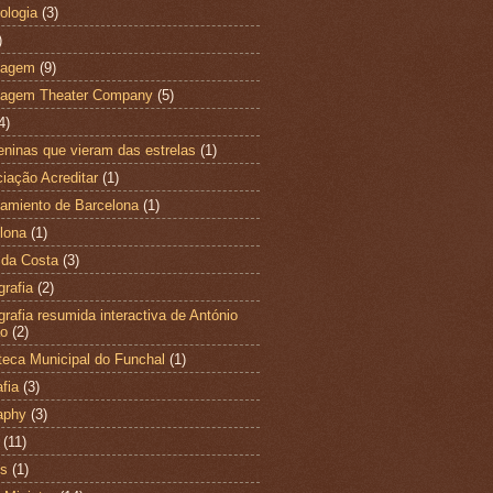
ologia
(3)
)
magem
(9)
magem Theater Company
(5)
4)
ninas que vieram das estrelas
(1)
iação Acreditar
(1)
amiento de Barcelona
(1)
lona
(1)
 da Costa
(3)
grafia
(2)
ografia resumida interactiva de António
ão
(2)
oteca Municipal do Funchal
(1)
fia
(3)
aphy
(3)
(11)
es
(1)