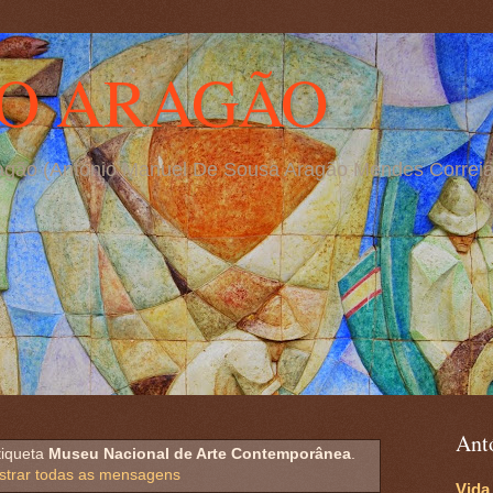
O ARAGÃO
Aragão (António Manuel De Sousa Aragão Mendes Correia
Ant
tiqueta
Museu Nacional de Arte Contemporânea
.
strar todas as mensagens
Vida