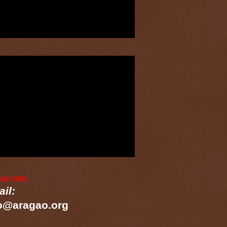
GAO.ORG
il:
o@aragao.org