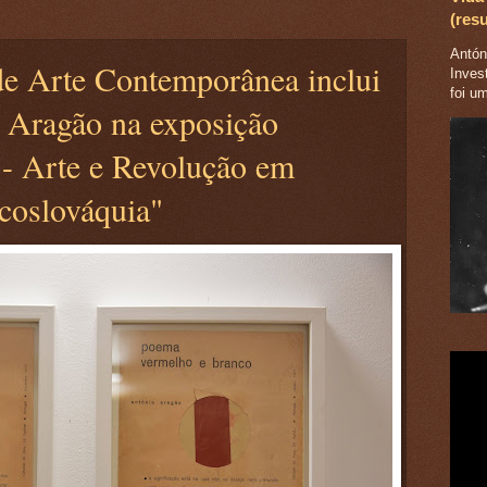
(res
Antóni
e Arte Contemporânea inclui
Inves
foi u
 Aragão na exposição
 - Arte e Revolução em
coslováquia"