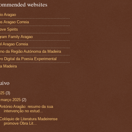
ommended websites
io Aragao
s Aragao Correia
ove Spirits
gram Family Aragao
l Aragao Correia
no da Região Autónoma da Madeira
vo Digital da Poesia Experimental
ra Madeira
uivo
025
(3)
▼
março 2025
(2)
António Aragão: resumo da sua
intervenção no estud...
Colóquio de Literatura Madeirense
promove Obra Lit...