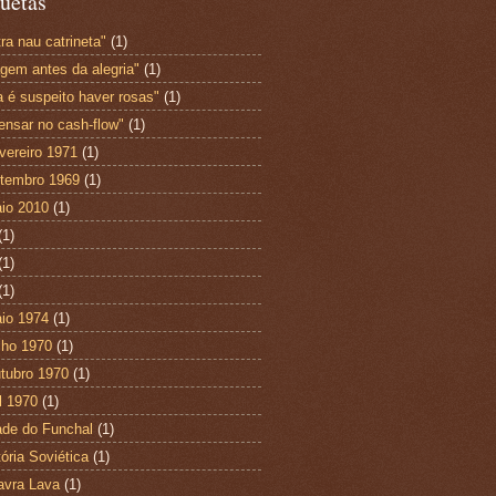
uetas
ra nau catrineta"
(1)
agem antes da alegria"
(1)
a é suspeito haver rosas"
(1)
ensar no cash-flow"
(1)
vereiro 1971
(1)
tembro 1969
(1)
io 2010
(1)
(1)
(1)
(1)
io 1974
(1)
lho 1970
(1)
tubro 1970
(1)
l 1970
(1)
ade do Funchal
(1)
tória Soviética
(1)
avra Lava
(1)