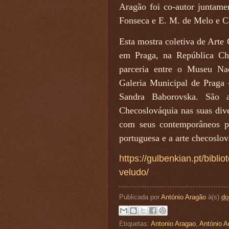
Aragão foi co-autor juntam
Fonseca e E. M. de Melo e C
Esta mostra coletiva de Arte
em Praga, na República Ch
parceria entre o Museu N
Galeria Municipal de Praga
Sandra Baborovska. São ap
Checoslováquia nas suas dive
com seus contemporâneos po
portuguesa e a arte checoslo
https://gulbenkian.pt/bibli
veludo/
Publicada por
António Aragão
à(s)
do
Etiquetas:
Antonio Aragao
,
António A