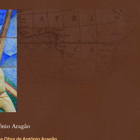
)
ónio Aragão
 e Obra de António Aragão