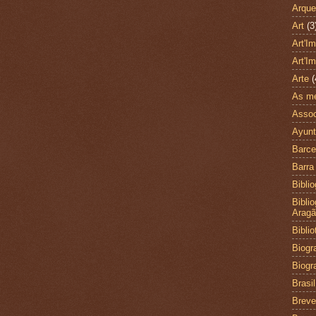
Arque
Art
(3
Art'I
Art'I
Arte
(
As me
Assoc
Ayunt
Barce
Barra
Biblio
Bibli
Arag
Bibli
Biogra
Biogr
Brasil
Brev