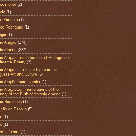
ecimento
(2)
ela
(1)
to Pimenta
(1)
co Rodrigues
(1)
ogia
(1)
io Aragao
(174)
io Aragão
(222)
io Aragão - main founder of Portuguese
imental Poetry
(2)
o Aragao is a major figure in the
guese Art and Culture
(3)
io Aragão main founder
(1)
io AragãoCommemorations of the
nary of the Birth of Antonio Aragao
(1)
io Rodrigues
(1)
ição do Espólio
(5)
ao
(1)
ão
(1)
vo Lafuente
(1)