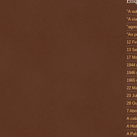
Etiq
"A out
"A vi
"agor
"Ao p
12 Fe
13 Se
17 Ma
1944
1946
1965
22 Ma
23 Ju
28 Ou
7 Abri
A cid
A His
A Pal