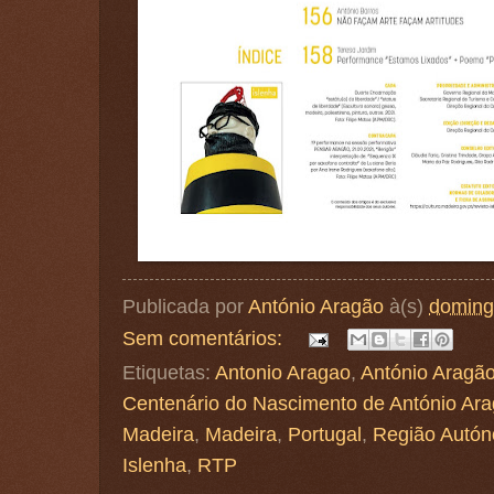
Publicada por
António Aragão
à(s)
doming
Sem comentários:
Etiquetas:
Antonio Aragao
,
António Aragã
Centenário do Nascimento de António Ar
Madeira
,
Madeira
,
Portugal
,
Região Autón
Islenha
,
RTP