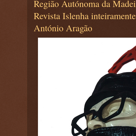
Região Autónoma da Madeir
Revista Islenha inteirament
António Aragão