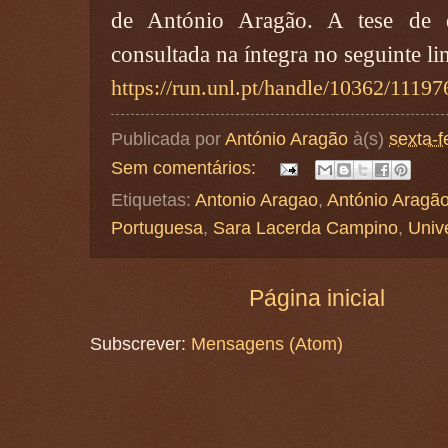
de António Aragão. A tese de 
consultada na íntegra no seguinte li
https://run.unl.pt/handle/10362/11197
Publicada por
António Aragão
à(s)
sexta-f
Sem comentários:
Etiquetas:
Antonio Aragao
,
António Aragã
Portuguesa
,
Sara Lacerda Campino
,
Univ
Página inicial
Subscrever:
Mensagens (Atom)