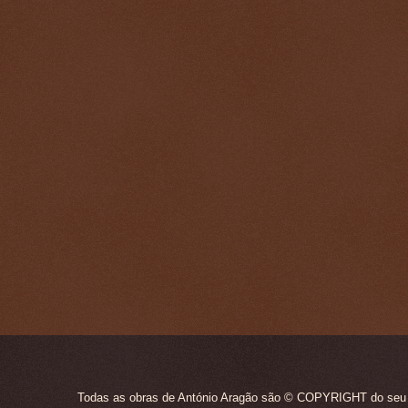
Todas as obras de António Aragão são © COPYRIGHT do seu ún