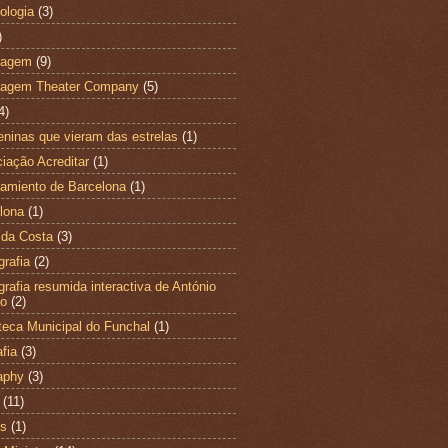
ologia
(3)
)
magem
(9)
magem Theater Company
(5)
4)
ninas que vieram das estrelas
(1)
iação Acreditar
(1)
amiento de Barcelona
(1)
lona
(1)
 da Costa
(3)
grafia
(2)
ografia resumida interactiva de António
ão
(2)
oteca Municipal do Funchal
(1)
fia
(3)
aphy
(3)
(11)
es
(1)