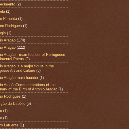
ecimento
(2)
ela
(1)
to Pimenta
(1)
co Rodrigues
(1)
ogia
(1)
io Aragao
(174)
io Aragão
(222)
io Aragão - main founder of Portuguese
imental Poetry
(2)
o Aragao is a major figure in the
guese Art and Culture
(3)
io Aragão main founder
(1)
io AragãoCommemorations of the
nary of the Birth of Antonio Aragao
(1)
io Rodrigues
(1)
ição do Espólio
(5)
ao
(1)
ão
(1)
vo Lafuente
(1)