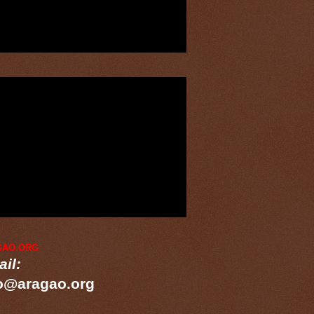
GAO.ORG
il:
o@aragao.org