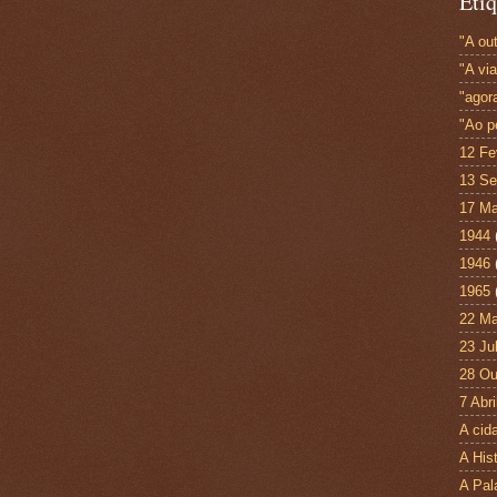
Etiq
"A out
"A vi
"agor
"Ao p
12 Fe
13 Se
17 Ma
1944
1946
1965
22 Ma
23 Ju
28 Ou
7 Abri
A cid
A His
A Pal