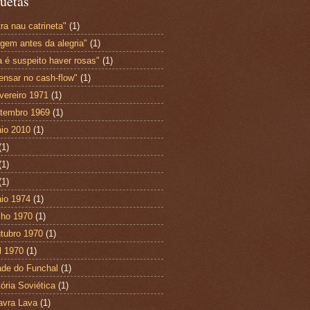
uetas
ra nau catrineta"
(1)
agem antes da alegria"
(1)
a é suspeito haver rosas"
(1)
ensar no cash-flow"
(1)
vereiro 1971
(1)
tembro 1969
(1)
io 2010
(1)
(1)
(1)
(1)
io 1974
(1)
lho 1970
(1)
tubro 1970
(1)
l 1970
(1)
ade do Funchal
(1)
tória Soviética
(1)
avra Lava
(1)