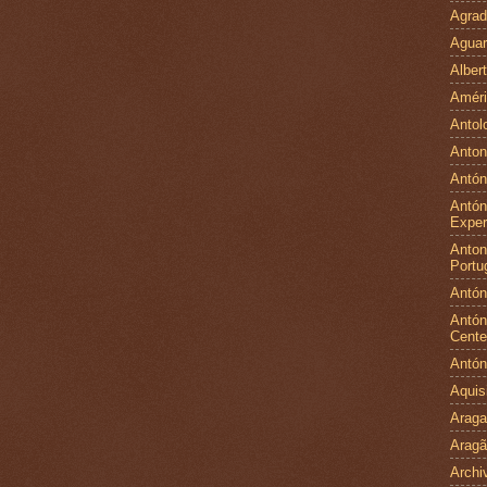
Agrad
Aguar
Alber
Améri
Antol
Anton
Antón
Antón
Exper
Antoni
Portu
Antón
Antón
Cente
Antón
Aquis
Arag
Arag
Archi