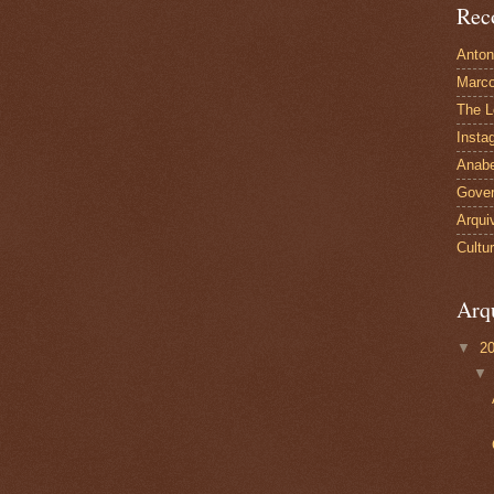
Rec
Anton
Marco
The L
Insta
Anabe
Gover
Arqui
Cultu
Arq
▼
2