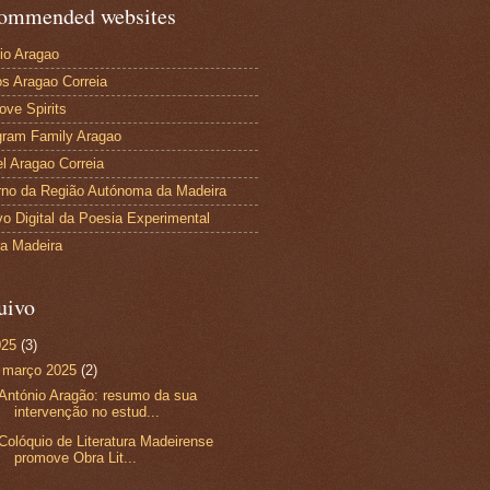
ommended websites
io Aragao
s Aragao Correia
ove Spirits
gram Family Aragao
l Aragao Correia
no da Região Autónoma da Madeira
vo Digital da Poesia Experimental
ra Madeira
uivo
025
(3)
▼
março 2025
(2)
António Aragão: resumo da sua
intervenção no estud...
Colóquio de Literatura Madeirense
promove Obra Lit...