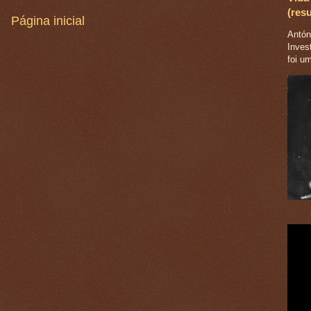
(res
Página inicial
Antóni
Inves
foi u