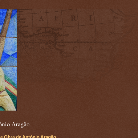
)
ónio Aragão
 e Obra de António Aragão