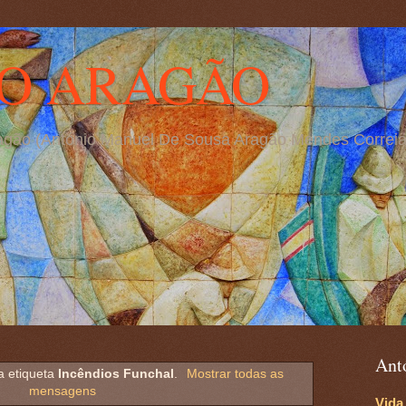
O ARAGÃO
Aragão (António Manuel De Sousa Aragão Mendes Correia
Ant
 etiqueta
Incêndios Funchal
.
Mostrar todas as
mensagens
Vida