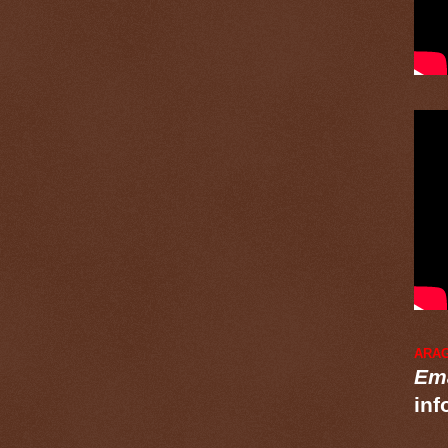
ARA
Ema
inf