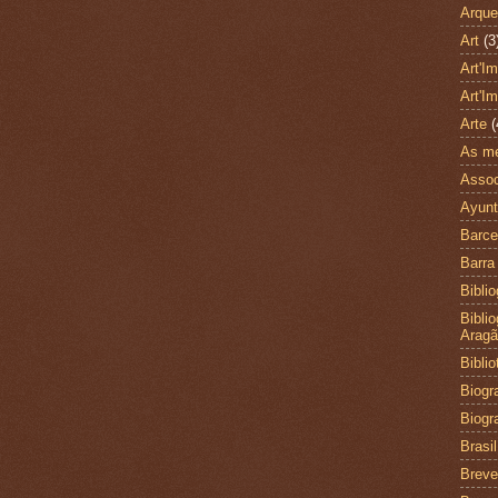
Arque
Art
(3
Art'I
Art'I
Arte
(
As me
Assoc
Ayunt
Barce
Barra
Biblio
Bibli
Arag
Bibli
Biogra
Biogr
Brasil
Brev