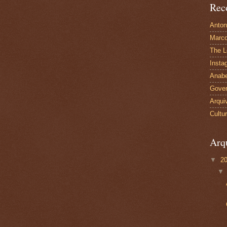
Rec
Anton
Marco
The L
Insta
Anabe
Gover
Arqui
Cultu
Arq
▼
2