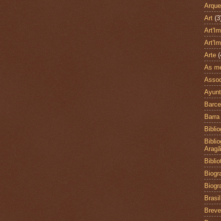
Arque
Art
(3
Art'I
Art'I
Arte
(
As me
Assoc
Ayunt
Barce
Barra
Biblio
Bibli
Arag
Bibli
Biogra
Biogr
Brasil
Brev