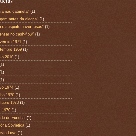
uetas
ra nau catrineta"
(1)
agem antes da alegria"
(1)
a é suspeito haver rosas"
(1)
ensar no cash-flow"
(1)
vereiro 1971
(1)
tembro 1969
(1)
io 2010
(1)
(1)
(1)
(1)
io 1974
(1)
lho 1970
(1)
tubro 1970
(1)
l 1970
(1)
ade do Funchal
(1)
tória Soviética
(1)
avra Lava
(1)