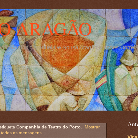
O ARAGÃO
Aragão (António Manuel De Sousa Aragão Mendes Correia
Ant
tiqueta
Companhia de Teatro do Porto
.
Mostrar
todas as mensagens
Vida