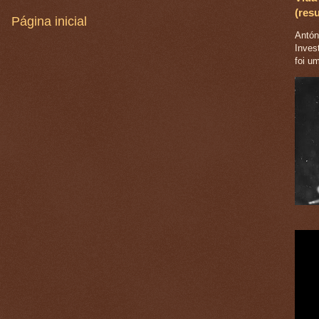
(res
Página inicial
Antóni
Inves
foi u