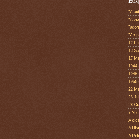
Etiq
"A out
"A vi
"agor
"Ao p
12 Fe
13 Se
17 Ma
1944
1946
1965
22 Ma
23 Ju
28 Ou
7 Abri
A cid
A His
A Pal