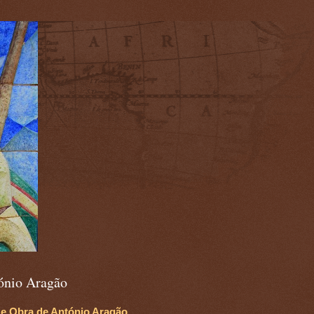
)
ónio Aragão
 e Obra de António Aragão