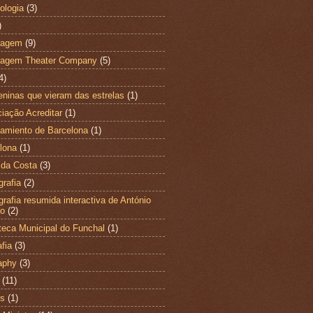
ologia
(3)
)
magem
(9)
magem Theater Company
(5)
4)
ninas que vieram das estrelas
(1)
iação Acreditar
(1)
amiento de Barcelona
(1)
lona
(1)
 da Costa
(3)
grafia
(2)
ografia resumida interactiva de António
ão
(2)
oteca Municipal do Funchal
(1)
fia
(3)
aphy
(3)
(11)
es
(1)