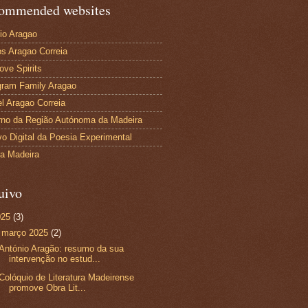
ommended websites
io Aragao
s Aragao Correia
ove Spirits
gram Family Aragao
l Aragao Correia
no da Região Autónoma da Madeira
vo Digital da Poesia Experimental
ra Madeira
uivo
025
(3)
▼
março 2025
(2)
António Aragão: resumo da sua
intervenção no estud...
Colóquio de Literatura Madeirense
promove Obra Lit...