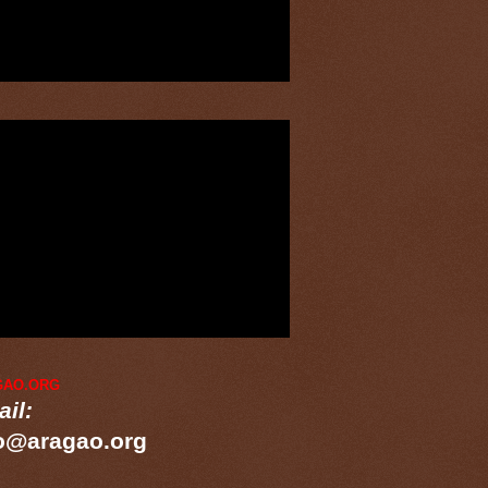
GAO.ORG
il:
o@aragao.org