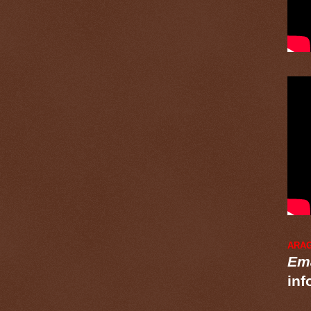
ARA
Ema
inf