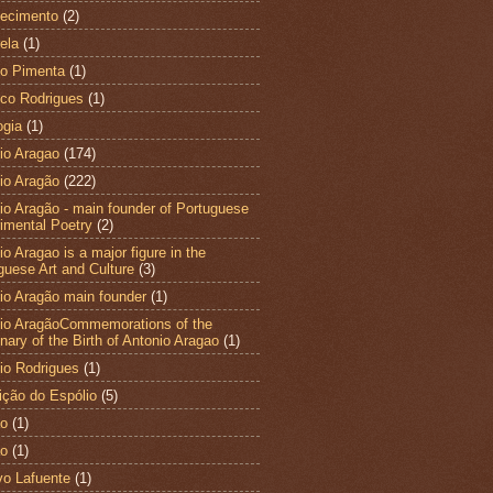
ecimento
(2)
ela
(1)
to Pimenta
(1)
co Rodrigues
(1)
ogia
(1)
io Aragao
(174)
io Aragão
(222)
io Aragão - main founder of Portuguese
imental Poetry
(2)
o Aragao is a major figure in the
guese Art and Culture
(3)
io Aragão main founder
(1)
io AragãoCommemorations of the
nary of the Birth of Antonio Aragao
(1)
io Rodrigues
(1)
ição do Espólio
(5)
ao
(1)
ão
(1)
vo Lafuente
(1)