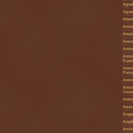
Agrad
Aguar
Alber
Améri
Antol
Anton
Antón
Antón
Exper
Antoni
Portu
Antón
Antón
Cente
Antón
Aquis
Arag
Arag
Archi