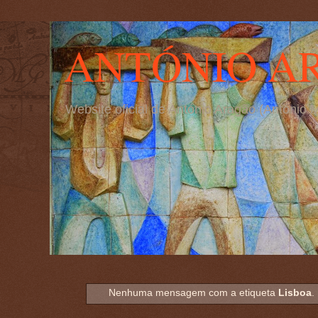
ANTÓNIO A
Website oficial de António Aragão (Antóni
Nenhuma mensagem com a etiqueta
Lisboa
.