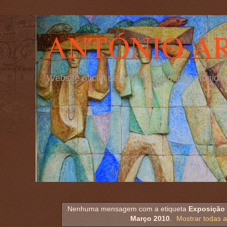
ANTÓNIO A
Website oficial de António Aragão (Antóni
Nenhuma mensagem com a etiqueta
Exposição 
Março 2010
.
Mostrar todas 