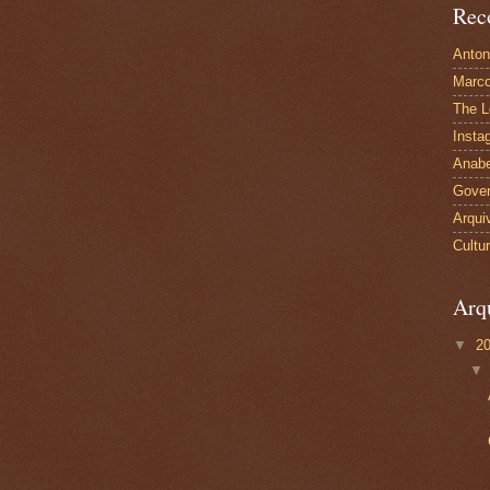
Rec
Anton
Marco
The L
Insta
Anabe
Gover
Arqui
Cultu
Arq
▼
2