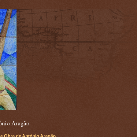
)
ónio Aragão
 e Obra de António Aragão