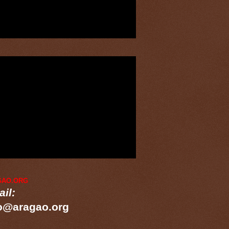
GAO.ORG
il:
o@aragao.org