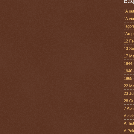
Etiq
"A out
"A vi
"agor
"Ao p
12 Fe
13 Se
17 Ma
1944
1946
1965
22 Ma
23 Ju
28 Ou
7 Abri
A cid
A His
A Pal