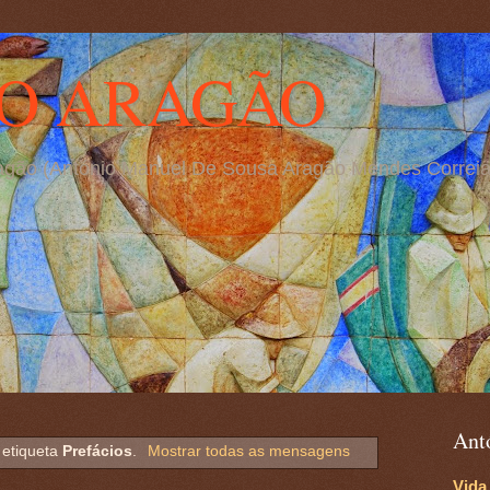
O ARAGÃO
Aragão (António Manuel De Sousa Aragão Mendes Correia
Ant
etiqueta
Prefácios
.
Mostrar todas as mensagens
Vida