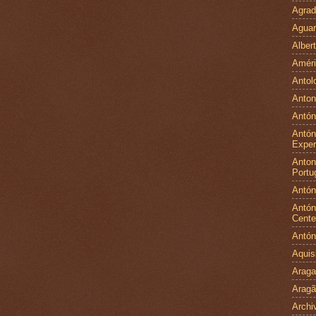
Agrad
Aguar
Alber
Améri
Antol
Anton
Antón
Antón
Exper
Antoni
Portu
Antón
Antón
Cente
Antón
Aquis
Arag
Arag
Archi