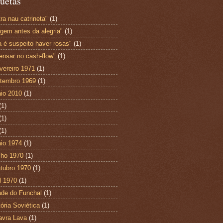
uetas
ra nau catrineta"
(1)
agem antes da alegria"
(1)
a é suspeito haver rosas"
(1)
ensar no cash-flow"
(1)
vereiro 1971
(1)
tembro 1969
(1)
io 2010
(1)
(1)
(1)
(1)
io 1974
(1)
lho 1970
(1)
tubro 1970
(1)
l 1970
(1)
ade do Funchal
(1)
tória Soviética
(1)
avra Lava
(1)