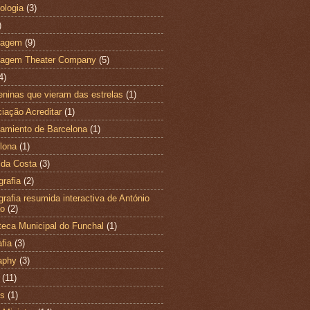
ologia
(3)
)
magem
(9)
magem Theater Company
(5)
4)
ninas que vieram das estrelas
(1)
iação Acreditar
(1)
amiento de Barcelona
(1)
lona
(1)
 da Costa
(3)
grafia
(2)
ografia resumida interactiva de António
ão
(2)
oteca Municipal do Funchal
(1)
fia
(3)
aphy
(3)
(11)
es
(1)