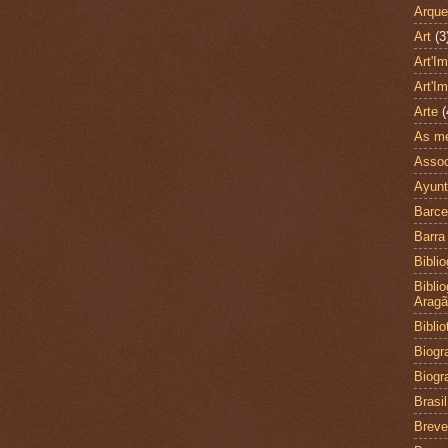
Arque
Art
(3
Art'I
Art'I
Arte
(
As me
Assoc
Ayunt
Barce
Barra
Biblio
Bibli
Arag
Bibli
Biogra
Biogr
Brasil
Brev