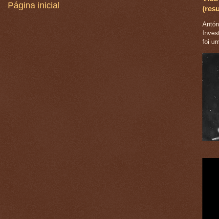
Página inicial
(res
Antóni
Inves
foi u