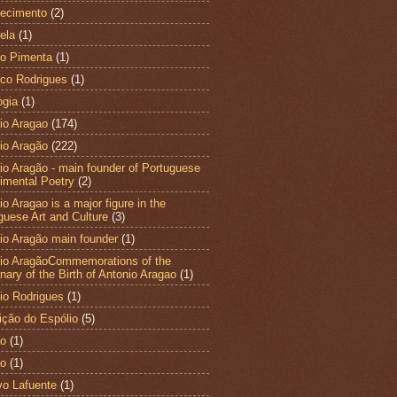
ecimento
(2)
ela
(1)
to Pimenta
(1)
co Rodrigues
(1)
ogia
(1)
io Aragao
(174)
io Aragão
(222)
io Aragão - main founder of Portuguese
imental Poetry
(2)
o Aragao is a major figure in the
guese Art and Culture
(3)
io Aragão main founder
(1)
io AragãoCommemorations of the
nary of the Birth of Antonio Aragao
(1)
io Rodrigues
(1)
ição do Espólio
(5)
ao
(1)
ão
(1)
vo Lafuente
(1)