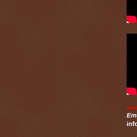
ARA
Ema
inf