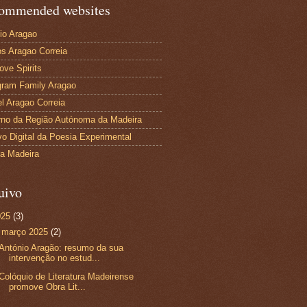
ommended websites
io Aragao
s Aragao Correia
ove Spirits
gram Family Aragao
l Aragao Correia
no da Região Autónoma da Madeira
vo Digital da Poesia Experimental
ra Madeira
uivo
025
(3)
▼
março 2025
(2)
António Aragão: resumo da sua
intervenção no estud...
Colóquio de Literatura Madeirense
promove Obra Lit...